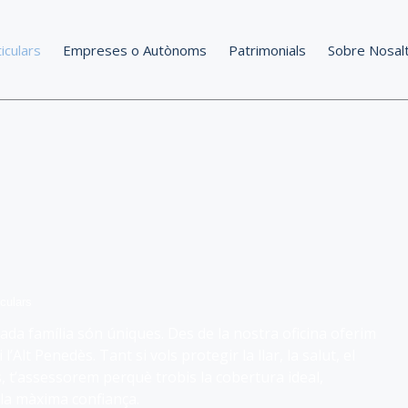
iculars
Empreses o Autònoms
Patrimonials
Sobre Nosal
culars
da família són úniques. Des de la nostra oficina oferim
’Alt Penedès. Tant si vols protegir la llar, la salut, el
s, t’assessorem perquè trobis la cobertura ideal,
 la màxima confiança.