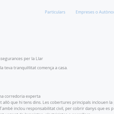
Particulars
Empreses o Autòn
segurances per la Llar
a teva tranquil·litat comença a casa.
na corredoria experta
t allò que hi tens dins. Les cobertures principals inclouen la 
ambé inclou responsabilitat civil, per cobrir danys que es pu