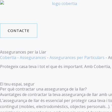
Saltar
al
contingut
CONTACTE
Assegurances per la Llar
Cobertia
-
Assegurances
-
Assegurances per Particulars
-
As
Protegeix casa teva i tot el que és important. Amb Cobertia, l
El teu espai, segur
Per què contractar una assegurança de la llar?
Avantatges de contractar la teva assegurança de llar amb u
L’assegurança de llar és essencial per protegir casa teva i to
contingut (mobles, electrodomèstics, objectes personals…). T