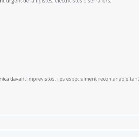
urgent de lampistes, electricistes o serrallers.
mica davant imprevistos, i és especialment recomanable tant s