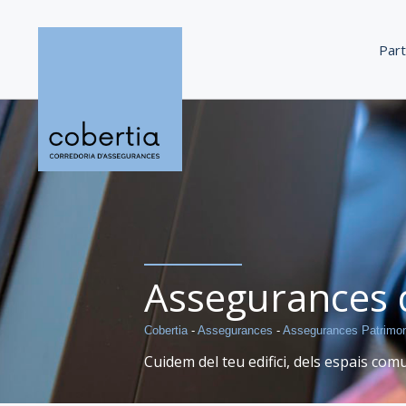
Saltar
al
Part
contingut
Assegurances 
Cobertia
-
Assegurances
-
Assegurances Patrimon
Cuidem del teu edifici, dels espais comu