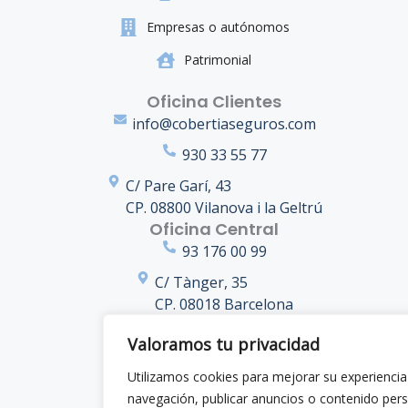
Empresas o autónomos
Patrimonial
Oficina Clientes
info@cobertiaseguros.com
930 33 55 77
C/ Pare Garí, 43
CP. 08800 Vilanova i la Geltrú
Oficina Central
93 176 00 99
C/ Tànger, 35
CP. 08018 Barcelona
Valoramos tu privacidad
Formamos parte de
Utilizamos cookies para mejorar su experiencia
navegación, publicar anuncios o contenido per